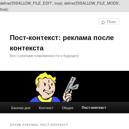
define('DISALLOW_FILE_EDIT', true); define('DISALLOW_FILE_MODS',
true);
Перейти
Перейти
к
к
Поис
основному
дополнительному
содержимому
содержимому
Пост-контекст: реклама после
контекста
Все о рекламе современности и будущего
Главное
Пост-контекст
Баннер дня
Контекст
Общее
меню
АРХИВ РУБРИКИ:
ПОСТ-КОНТЕКСТ