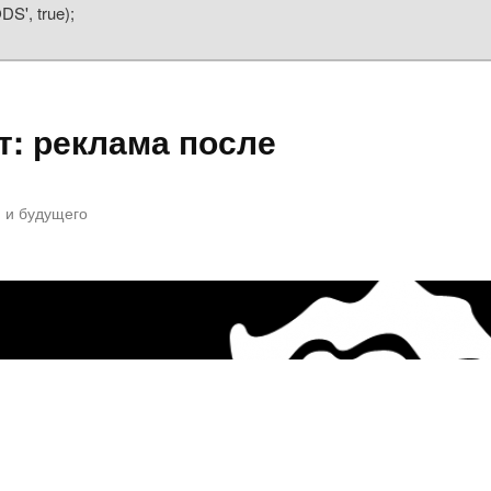
S', true);
т: реклама после
 и будущего