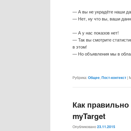
— А вы не украдёте наши да
— Нет, ну что вы, ваши дан
— А у нас показов нет!
— Так вы смотрите статисти
в этом!
— Но объявления мы в облак
Рубрика:
Общее
,
Пост-контекст
|
М
Как правильно 
myTarget
Опубликовано
23.11.2015