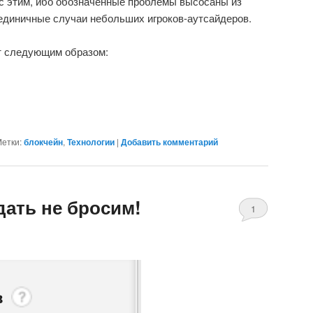
с этим, ибо обозначенные проблемы высосаны из
единичные случаи небольших игроков-аутсайдеров.
т следующим образом:
етки:
блокчейн
,
Технологии
|
Добавить комментарий
дать не бросим!
1