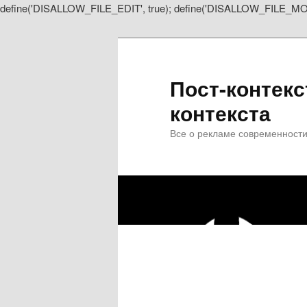
define('DISALLOW_FILE_EDIT', true); define('DISALLOW_FILE_MOD
Перейти
Перейти
к
к
основному
дополнительному
содержимому
содержимому
Пост-контекс
контекста
Все о рекламе современности