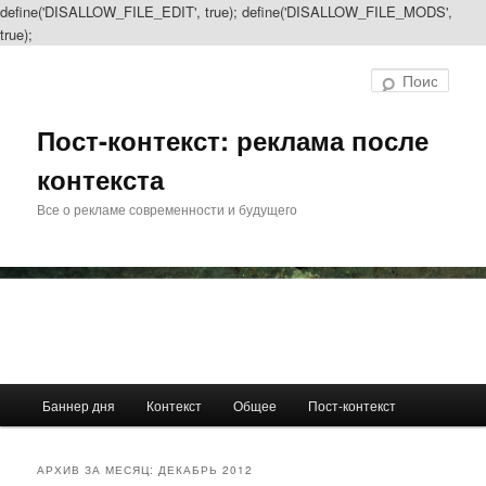
define('DISALLOW_FILE_EDIT', true); define('DISALLOW_FILE_MODS',
true);
Перейти
Перейти
к
к
Поис
основному
дополнительному
содержимому
содержимому
Пост-контекст: реклама после
контекста
Все о рекламе современности и будущего
Главное
Баннер дня
Контекст
Общее
Пост-контекст
меню
АРХИВ ЗА МЕСЯЦ:
ДЕКАБРЬ 2012