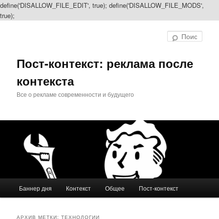
define('DISALLOW_FILE_EDIT', true); define('DISALLOW_FILE_MODS',
true);
Перейти
Перейти
к
к
Поис
основному
дополнительному
содержимому
содержимому
Пост-контекст: реклама после
контекста
Все о рекламе современности и будущего
Главное
Баннер дня
Контекст
Общее
Пост-контекст
меню
АРХИВ МЕТКИ:
ТЕХНОЛОГИИ