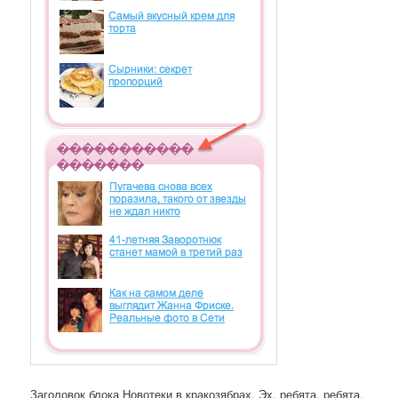
Заголовок блока Новотеки в кракозябрах. Эх, ребята, ребята.